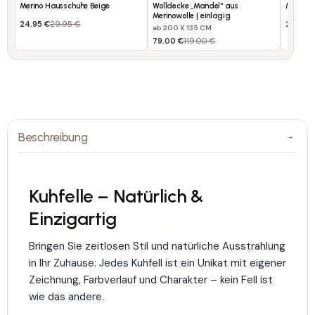
Merino Hausschuhe Beige
Wolldecke „Mandel“ aus
Merino 
Merinowolle | einlagig
24.95 €
29.95 €
24.95 
ab 200 X 135 CM
79.00 €
119.00 €
Beschreibung
Kuhfelle – Natürlich &
Einzigartig
Bringen Sie zeitlosen Stil und natürliche Ausstrahlung
in Ihr Zuhause: Jedes Kuhfell ist ein Unikat mit eigener
Zeichnung, Farbverlauf und Charakter – kein Fell ist
wie das andere.