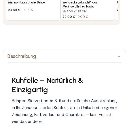
Merino Hausschuhe Beige
Wolldecke „Mandel“ aus
Merino 
Merinowolle | einlagig
24.95 €
29.95 €
24.95 
ab 200 X 135 CM
79.00 €
119.00 €
Beschreibung
Kuhfelle – Natürlich &
Einzigartig
Bringen Sie zeitlosen Stil und natürliche Ausstrahlung
in Ihr Zuhause: Jedes Kuhfell ist ein Unikat mit eigener
Zeichnung, Farbverlauf und Charakter – kein Fell ist
wie das andere.